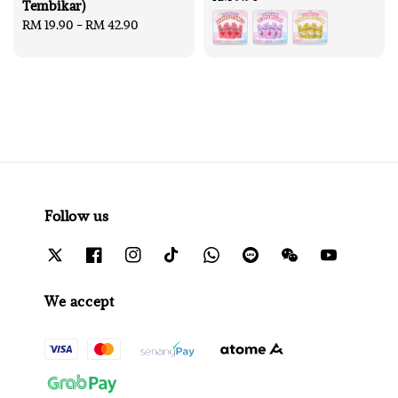
Tembikar)
price
Regular
RM 19.90
-
RM 42.90
price
Follow us
We accept