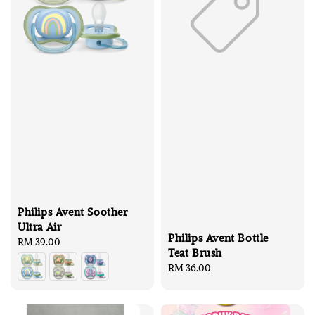
Philips Avent Soother
Ultra Air
Philips Avent Bottle
Regular
RM 39.00
Teat Brush
price
Regular
RM 36.00
price