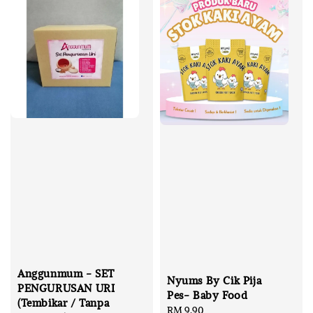
Anggunmum - SET
Nyums By Cik Pija
PENGURUSAN URI
Pes- Baby Food
(Tembikar / Tanpa
Regular
RM 9.90