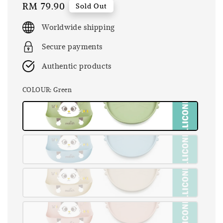
Regular
RM 79.90
Sold Out
price
Worldwide shipping
Secure payments
Authentic products
COLOUR
: Green