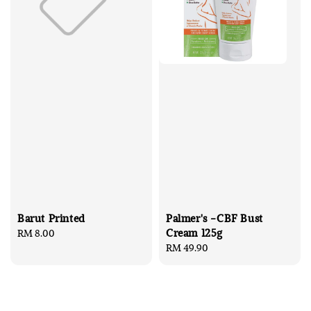
Barut Printed
Palmer's -CBF Bust
Cream 125g
Regular
RM 8.00
price
Regular
RM 49.90
price