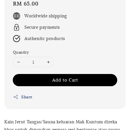
Regular
RM 65.00
price
Worldwide shipping
Secure payments
Authentic products
Quantity
Add to Cart
Share
Kain Jerut Tangas/Sauna keluaran Mak Kuntum direka
khas untuk digunakan semasa sesi bertangas atau sauna.