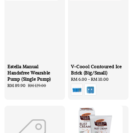
Estella Manual
V-Coool Contoured Ice
Handsfree Wearable
Brick (Big/Small)
Pump (Single Pump)
Regular
RM 6.00
-
RM 10.00
Sale
RM 89.90
Regular
price
RM 129.00
price
price