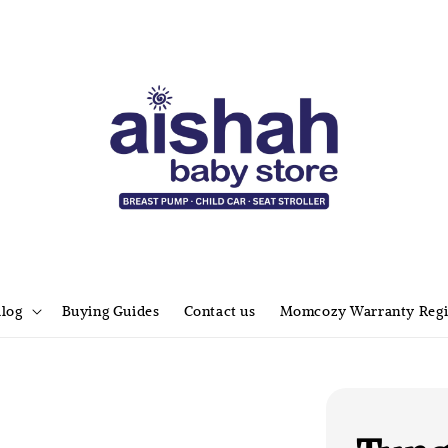
alog
Buying Guides
Contact us
Momcozy Warranty Regi