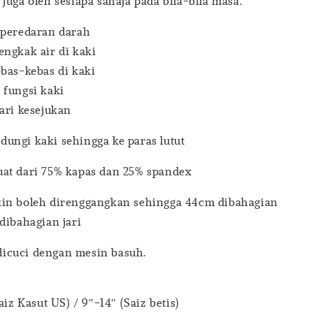
juga oleh sesiapa sahaja pada bila-bila masa.
 peredaran darah
ngkak air di kaki
bas-kebas di kaki
 fungsi kaki
ari kesejukan
ungi kaki sehingga ke paras lutut
at dari 75% kapas dan 25% spandex
in boleh direnggangkan sehingga 44cm dibahagian
dibahagian jari
icuci dengan mesin basuh.
Z
aiz Kasut US) / 9″-14″ (Saiz betis)