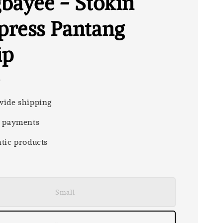
bayee - Stokin
ress Pantang
ip
0
ide shipping
 payments
tic products
Small