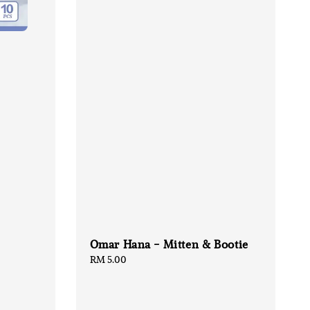
Omar Hana - Mitten & Bootie
Regular
RM 5.00
price