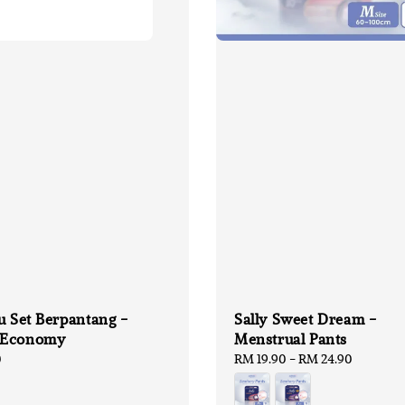
u Set Berpantang -
Sally Sweet Dream -
 Economy
Menstrual Pants
0
Regular
RM 19.90
-
RM 24.90
price