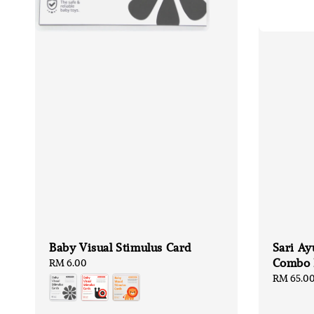
Baby Visual Stimulus Card
Sari Ay
Combo
Regular
RM 6.00
price
Regular
RM 65.0
price