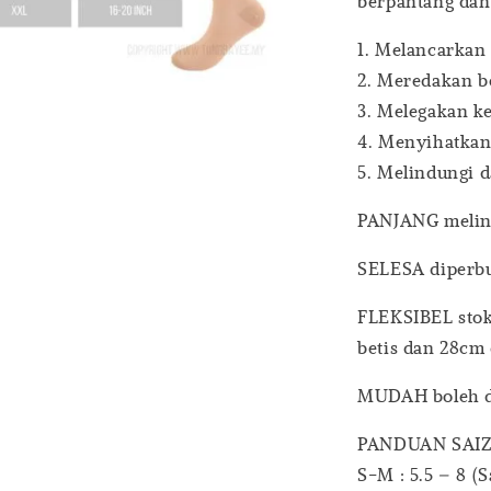
berpantang dan 
1. Melancarkan
2. Meredakan be
3. Melegakan ke
4. Menyihatkan
5. Melindungi d
PANJANG melind
SELESA diperbu
FLEKSIBEL stok
betis dan 28cm 
MUDAH boleh d
PANDUAN SAI
S-M : 5.5 – 8 (S